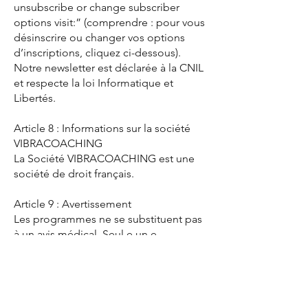
unsubscribe or change subscriber
options visit:” (comprendre : pour vous
désinscrire ou changer vos options
d’inscriptions, cliquez ci-dessous).
Notre newsletter est déclarée à la CNIL
et respecte la loi Informatique et
Libertés.
Article 8 : Informations sur la société
VIBRACOACHING
La Société VIBRACOACHING est une
société de droit français.
Article 9 : Avertissement
Les programmes ne se substituent pas
à un avis médical. Seul.e un.e
professionnel.le de la santé est apte à
vous fournir un avis médical, quelle
que soit votre condition.
Les programmes destinés aux